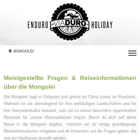
MONGOLEI
Meistgestellte Fragen & Reiseinformationen
über die Mongolei
Die Mongolei liegt in Ostasien und grenzt an China sowie an Russland.
Weltweit ist sie überwiegend für ihre weitläufigen Landschaften und für
ihre Normadenkultur bekannt, was sie zu einem besonders spannendem
Reiseziel für unsere Motorradreisen macht.
Bevor du dich auf deine
Reise in die Mongolei begibst, möchten wir dir einige grundlegende
Reiseinformationen mitgeben und dir Antworten auf die Fragen geben, die
uns am häufigsten gestellt werden.