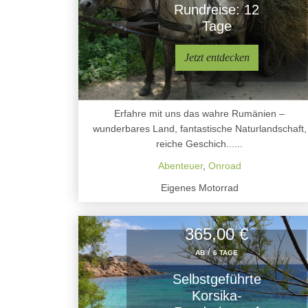
Rundreise: 12
Tage
Jetzt entdecken
Erfahre mit uns das wahre Rumänien –
wunderbares Land, fantastische Naturlandschaft,
reiche Geschich......
Abenteuer
,
Onroad
Eigenes Motorrad
365,00 €
/
AB
6 TAGE
Selbstgeführte
Korsika-