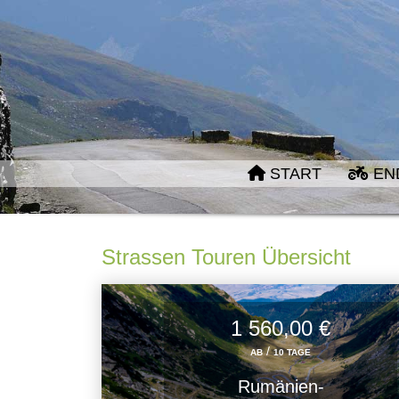
START
EN
Strassen Touren Übersicht
1 560,00 €
/
AB
10 TAGE
Rumänien-