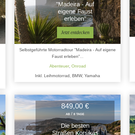
"Madeira - Auf
eigene Faust
erleben"
Jetzt entdecken
Selbstgeführte Motorradtour "Madeira - Auf eigene
Faust erleben"...
Abenteuer
,
Onroad
Inkl. Leihmotorrad, BMW, Yamaha
849,00 €
/
AB
8 TAGE
Die besten
Straßen Korsikas