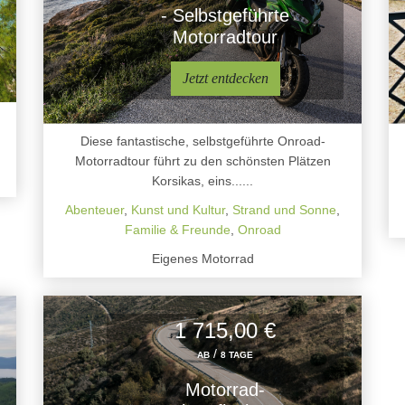
- Selbstgeführte
Motorradtour
Jetzt entdecken
Diese fantastische, selbstgeführte Onroad-
Motorradtour führt zu den schönsten Plätzen
Korsikas, eins......
Abenteuer
,
Kunst und Kultur
,
Strand und Sonne
,
Familie & Freunde
,
Onroad
Eigenes Motorrad
1 715,00 €
/
AB
8 TAGE
Motorrad-