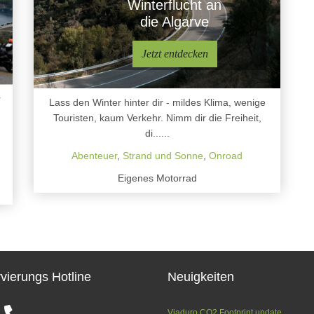
Winterflucht an
die Algarve
Jetzt entdecken
r
Lass den Winter hinter dir - mildes Klima, wenige
Touristen, kaum Verkehr. Nimm dir die Freiheit,
di......
Abenteuer
,
Strand und Sonne
,
Onroad
Eigenes Motorrad
vierungs Hotline
Neuigkeiten
Viaduro CO2 Footprint update