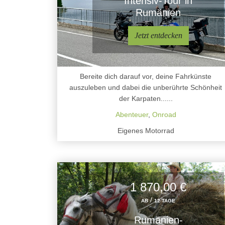
Intensiv-Tour in
Rumänien
Jetzt entdecken
Bereite dich darauf vor, deine Fahrkünste
auszuleben und dabei die unberührte Schönheit
der Karpaten......
Abenteuer
,
Onroad
Eigenes Motorrad
1 870,00 €
/
AB
12 TAGE
Rumänien-