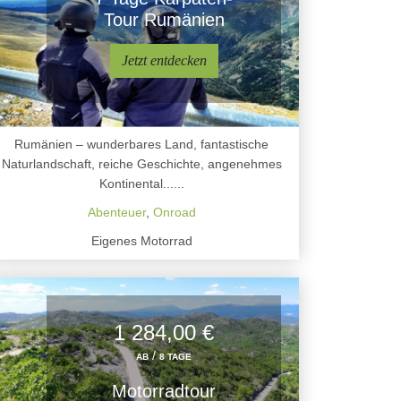
Tour Rumänien
Jetzt entdecken
Rumänien – wunderbares Land, fantastische
Naturlandschaft, reiche Geschichte, angenehmes
Kontinental......
Abenteuer
,
Onroad
Eigenes Motorrad
1 284,00 €
/
AB
8 TAGE
Motorradtour