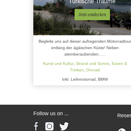
Türkische Träume
Jetzt entdecken
Begleite uns auf dieser aufregenden Motorradtou
entlang der ägäischen Küste! Neben
atemberaubenden......
Kunst und Kultur
,
Strand und Sonne
,
Essen &
Trinken
,
Onroad
Inkl. Leihmotorrad, BMW
Follow us on ...
Reser