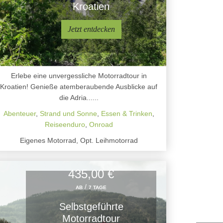
Kroatien
Jetzt entdecken
Erlebe eine unvergessliche Motorradtour in
Kroatien! Genieße atemberaubende Ausblicke auf
die Adria......
Abenteuer
,
Strand und Sonne
,
Essen & Trinken
,
Reiseenduro
,
Onroad
Eigenes Motorrad, Opt. Leihmotorrad
435,00 €
/
AB
7 TAGE
Selbstgeführte
Motorradtour