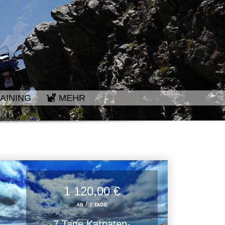
AINING
MEHR
1 120,00 €
/
AB
7 TAGE
7 Tage Karpaten-