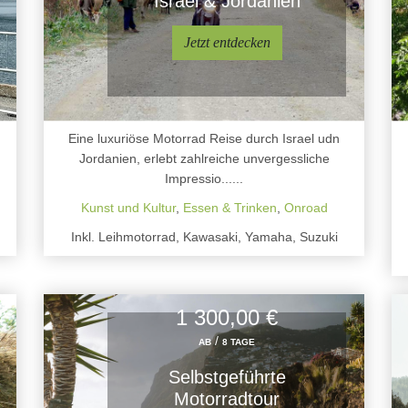
Israel & Jordanien
Jetzt entdecken
Eine luxuriöse Motorrad Reise durch Israel udn
Jordanien, erlebt zahlreiche unvergessliche
Impressio......
Kunst und Kultur
,
Essen & Trinken
,
Onroad
Inkl. Leihmotorrad, Kawasaki, Yamaha, Suzuki
1 300,00 €
/
AB
8 TAGE
Selbstgeführte
Motorradtour