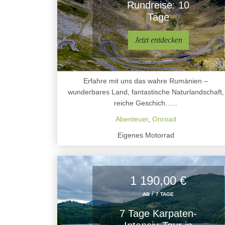
Rundreise: 10
Tage
Jetzt entdecken
Erfahre mit uns das wahre Rumänien –
wunderbares Land, fantastische Naturlandschaft,
reiche Geschich......
Abenteuer
,
Onroad
Eigenes Motorrad
1 190,00 €
/
AB
7 TAGE
7 Tage Karpaten-