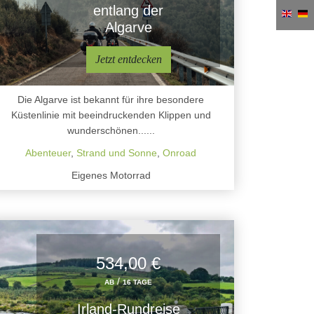
entlang der
Algarve
Jetzt entdecken
Die Algarve ist bekannt für ihre besondere
Küstenlinie mit beeindruckenden Klippen und
wunderschönen......
Abenteuer
,
Strand und Sonne
,
Onroad
Eigenes Motorrad
534,00 €
/
AB
16 TAGE
Irland-Rundreise