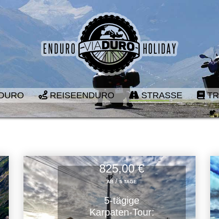
DURO
REISEENDURO
STRASSE
TR
825,00 €
/
AB
5 TAGE
5-tägige
Karpaten-Tour: