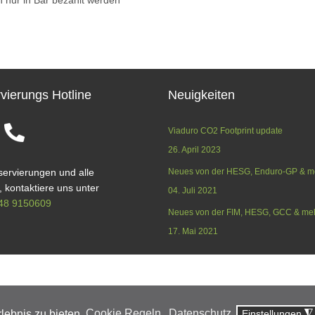
n nur in Bar bezahlt werden
vierungs Hotline
Neuigkeiten
Viaduro CO2 Footprint update
26. April 2023
ervierungen und alle
Neues von der HESG, Enduro-GP & m
 kontaktiere uns unter
04. Juli 2021
48 9150609
Neues von der FIM, HESG, GCC & me
17. Mai 2021
AKT
REISEINFORMATIONEN
AGB
DATENSCHUTZ
IMPRE
lebnis zu bieten.
Cookie Regeln
Datenschutz
Einstellungen
◮