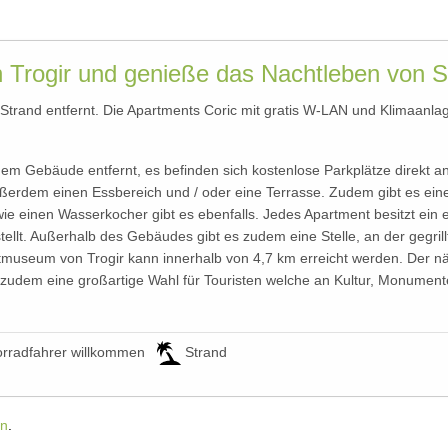
 Trogir und genieße das Nachtleben von 
rand entfernt. Die Apartments Coric mit gratis W-LAN und Klimaanlage 
n dem Gebäude entfernt, es befinden sich kostenlose Parkplätze direkt a
ßerdem einen Essbereich und / oder eine Terrasse. Zudem gibt es ein
owie einen Wasserkocher gibt es ebenfalls. Jedes Apartment besitzt e
ellt. Außerhalb des Gebäudes gibt es zudem eine Stelle, an der gegril
museum von Trogir kann innerhalb von 4,7 km erreicht werden. Der näch
 zudem eine großartige Wahl für Touristen welche an Kultur, Monumente
rradfahrer willkommen
Strand
in
.