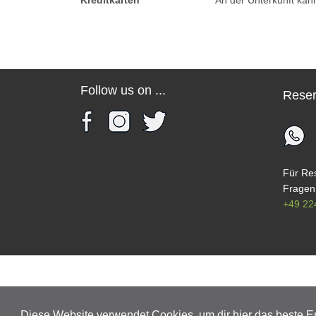
Kreditkarten
An der Unterkunft kan
Follow us on ...
Reser
Für Res
Fragen,
+49 22
ÜBER UNS
KONT
Diese Website verwendet Cookies, um dir hier das beste Er