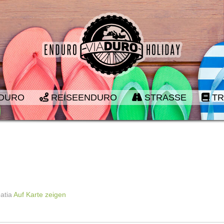
DURO
REISEENDURO
STRASSE
TR
oatia
Auf Karte zeigen