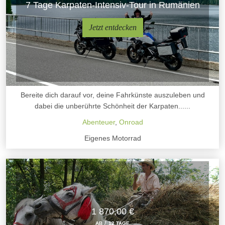
7 Tage Karpaten-Intensiv-Tour in Rumänien
Jetzt entdecken
Bereite dich darauf vor, deine Fahrkünste auszuleben und
dabei die unberührte Schönheit der Karpaten......
Abenteuer
,
Onroad
Eigenes Motorrad
1 870,00 €
/
AB
12 TAGE