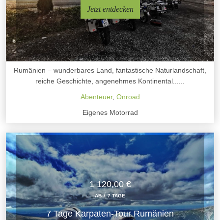
Jetzt entdecken
Rumänien – wunderbares Land, fantastische Naturlandschaft,
reiche Geschichte, angenehmes Kontinental......
Abenteuer
,
Onroad
Eigenes Motorrad
1 120,00 €
/
AB
7 TAGE
7 Tage Karpaten-Tour Rumänien