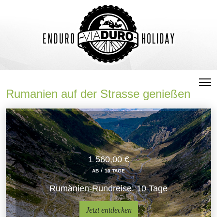
Rumanien auf der Strasse genießen
1 560,00 €
/
AB
10 TAGE
Rumänien-Rundreise: 10 Tage
Jetzt entdecken