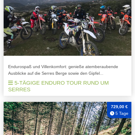
Endurospaß und Villenkomfort: genieße atemberaubende
Ausblicke auf die Serres Berge sowie den Gipfel...
5-TÄGIGE ENDURO TOUR RUND UM
SERRES
729,00 €
5 Tage