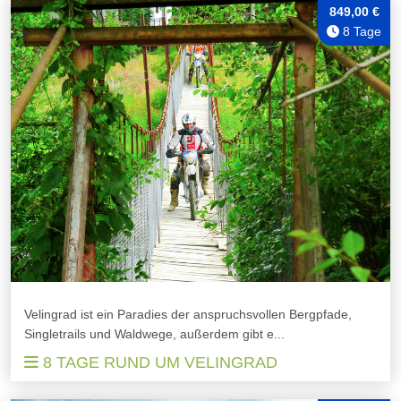
849,00 €
8 Tage
Velingrad ist ein Paradies der anspruchsvollen Bergpfade,
Singletrails und Waldwege, außerdem gibt e...
8 TAGE RUND UM VELINGRAD