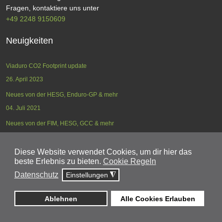
Fragen, kontaktiere uns unter
+49 2248 9150609
Neuigkeiten
Viaduro CO2 Footprint update
26. April 2023
Neues von der HESG, Enduro-GP & mehr
04. Juli 2021
Neues von der FIM, HESG, GCC & mehr
17. Mai 2021
Diese Website verwendet Cookies, um dir hier das
beste Erlebnis zu bieten.
Cookie Regeln
Datenschutz
Einstellungen
◮
ÜBER UNS
KONTAKT
REISEINFORMATIONEN
AGB
DATENSCHUTZ
IMPRESSUM
ANMELDEN
Ablehnen
Alle Cookies Erlauben