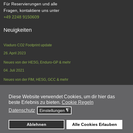
Für Reservierungen und alle
Fragen, kontaktiere uns unter
+49 2248 9150609
Neuigkeiten
Viaduro CO2 Footprint update
26. April 2023
Neues von der HESG, Enduro-GP & mehr
04. Juli 2021
Neues von der FIM, HESG, GCC & mehr
17. Mai 2021
Diese Website verwendet Cookies, um dir hier das
beste Erlebnis zu bieten.
Cookie Regeln
Datenschutz
Einstellungen
◮
ÜBER UNS
KONTAKT
REISEINFORMATIONEN
AGB
DATENSCHUTZ
IMPRESSUM
ANMELDEN
Ablehnen
Alle Cookies Erlauben