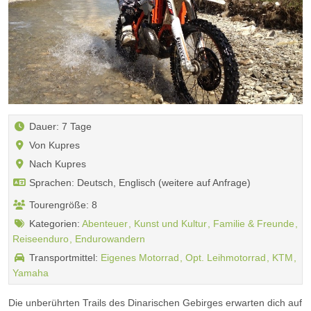
Dauer: 7 Tage
Von Kupres
Nach Kupres
Sprachen: Deutsch, Englisch (weitere auf Anfrage)
Tourengröße: 8
Kategorien:
Abenteuer
Kunst und Kultur
Familie & Freunde
Reiseenduro
Endurowandern
Transportmittel:
Eigenes Motorrad
Opt. Leihmotorrad
KTM
Yamaha
Die unberührten Trails des Dinarischen Gebirges erwarten dich auf